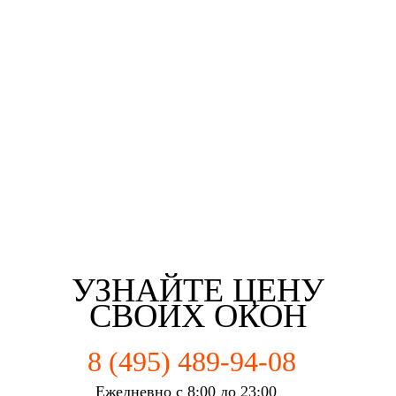
Евгений Брянцев
Алена Мишурко
Ульяна Наумова
Влад Астротин
г. Орехово-Зуево
г. Орехово-Зуево
г. Орехово-Зуево
г. Орехово-Зуево
УЗНАЙТЕ ЦЕНУ
СВОИХ ОКОН
8 (495) 489-94-08
Ежедневно с 8:00 до 23:00