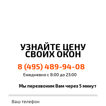
Евгений Брянцев
Ульяна Наумова
Алена Мишурко
Влад Астротин
г. Орехово-Зуево
г. Орехово-Зуево
г. Орехово-Зуево
г. Орехово-Зуево
УЗНАЙТЕ ЦЕНУ
СВОИХ ОКОН
8 (495) 489-94-08
Ежедневно с 8:00 до 23:00
Мы перезвоним Вам через 5 минут