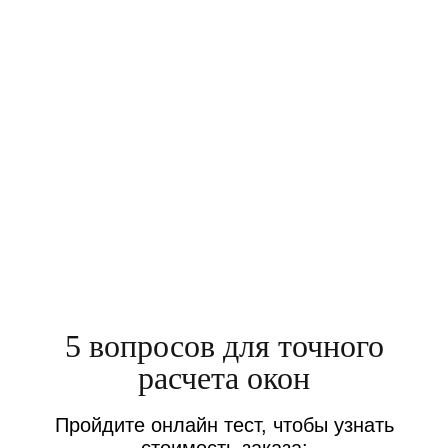
Клиент: Надежда Разина
Павелецкий проезд, дом 7
Номер договора:
856126
Стоимость:
10 300
р.
5 вопросов для точного
расчета окон
Пройдите онлайн тест, чтобы узнать
стоимость заказа: