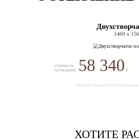
Двухстворча
1460 х 15
58 340
стоимость
р.
остекления
Итоговая стоимость может отличаться в
ХОТИТЕ РА