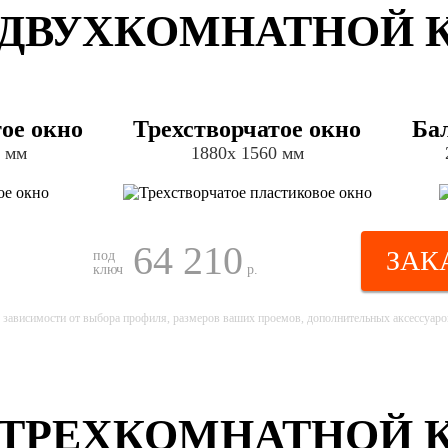
ДВУХКОМНАТНОЙ КВ
ое окно
Трехстворчатое окно
Ба
0 мм
1880х 1560 мм
64 210
ЗАК
под
ключ
р.
 зависимости от выбора профиля, размеров ваших проемов, дополнительных аксессуаров
ТРЕХКОМНАТНОЙ КВ