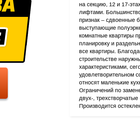
на секцию, 12 и 17-эт
лифтами. Большинств
признак – сдвоенные 
выступающие полуэркер
комнатные квартиры п
планировку и раздель
все квартиры. Благод
строительстве наружн
характеристиками, сег
удовлетворительном со
относят маленькие кух
Ограничений по замене
двух-, трехстворчатые
Производится остекле